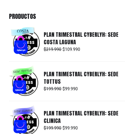
PRODUCTOS
PLAN TRIMESTRAL CYBERLYH: SEDE
COSTA LAGUNA
El
El
$
219.990
$
109.990
precio
precio
original
actual
era:
es:
PLAN TRIMESTRAL CYBERLYH: SEDE
$219.990.
$109.990.
TOTTUS
El
El
$
199.990
$
99.990
precio
precio
original
actual
era:
es:
PLAN TRIMESTRAL CYBERLYH: SEDE
$199.990.
$99.990.
CLINICA
El
El
$
199.990
$
99.990