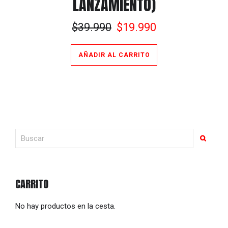
LANZAMIENTO)
El
El
$
39.990
$
19.990
precio
precio
original
actual
AÑADIR AL CARRITO
era:
es:
$39.990.
$19.990.
CARRITO
No hay productos en la cesta.