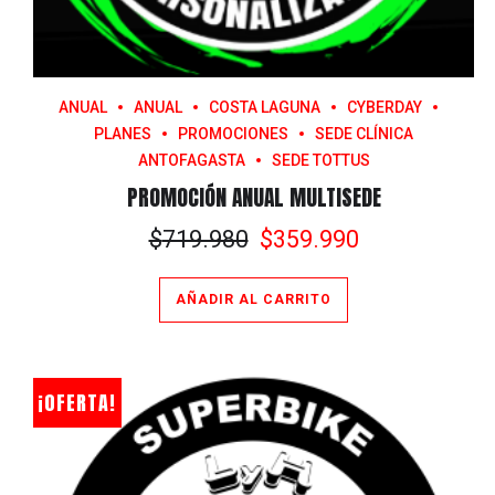
ANUAL
ANUAL
COSTA LAGUNA
CYBERDAY
PLANES
PROMOCIONES
SEDE CLÍNICA
ANTOFAGASTA
SEDE TOTTUS
PROMOCIÓN ANUAL MULTISEDE
El
El
$
719.980
$
359.990
precio
precio
original
actual
AÑADIR AL CARRITO
era:
es:
$719.980.
$359.990.
¡OFERTA!