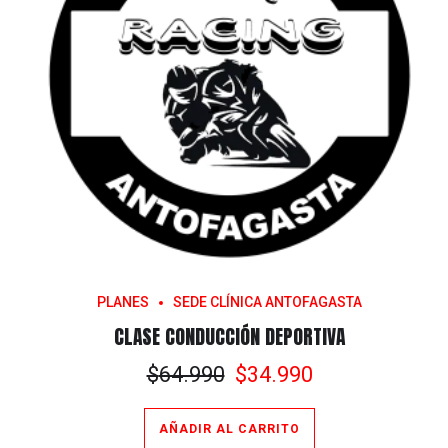
PLANES
SEDE CLÍNICA ANTOFAGASTA
CLASE CONDUCCIÓN DEPORTIVA
El
El
$
64.990
$
34.990
precio
precio
original
actual
AÑADIR AL CARRITO
era:
es: