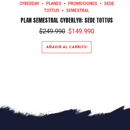
CYBERDAY
PLANES
PROMOCIONES
SEDE
TOTTUS
SEMESTRAL
PLAN SEMESTRAL CYBERLYH: SEDE TOTTUS
El
El
$
249.990
$
149.990
precio
precio
original
actual
AÑADIR AL CARRITO
era:
es:
$249.990.
$149.990.