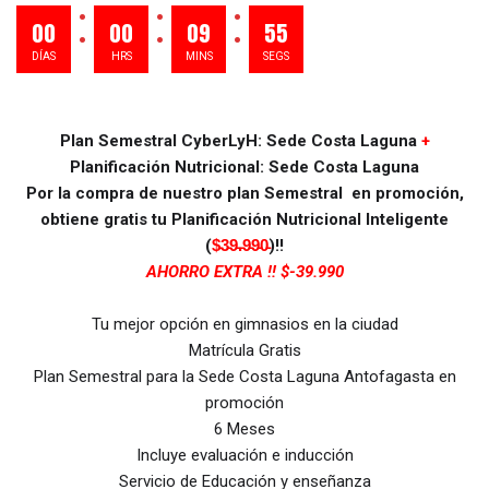
era:
e
:
:
:
00
00
09
55
$389.990.
$
DÍAS
HRS
MINS
SEGS
Plan Semestral CyberLyH: Sede Costa Laguna
+
Planificación Nutricional: Sede Costa Laguna
Por la compra de nuestro plan Semestral en promoción,
obtiene gratis tu Planificación Nutricional Inteligente
(
$̵3̵9̵.̵9̵9̵0̵
)!!
AHORRO EXTRA !! $-39.990
Tu mejor opción en gimnasios en la ciudad
Matrícula Gratis
Plan Semestral para la Sede Costa Laguna Antofagasta en
promoción
6 Meses
Incluye evaluación e inducción
Servicio de Educación y enseñanza