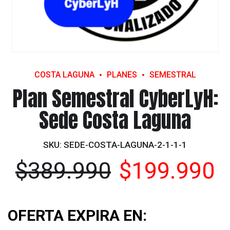
CYBER
WEEK
CYB
COSTA LAGUNA
PLANES
SEMESTRAL
Plan Semestral CyberLyH:
Sede Costa Laguna
SKU:
SEDE-COSTA-LAGUNA-2-1-1-1
El
E
$
389.990
$
199.990
precio
p
original
a
OFERTA EXPIRA EN: