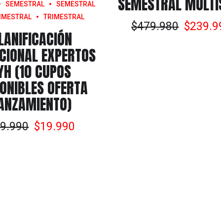
SEMESTRAL MULTI
SEMESTRAL
SEMESTRAL
IMESTRAL
TRIMESTRAL
El
$
479.980
$
239.9
LANIFICACIÓN
precio
CIONAL EXPERTOS
origina
era:
YH (10 CUPOS
$479.9
PONIBLES OFERTA
ANZAMIENTO)
El
El
9.990
$
19.990
precio
precio
original
actual
era:
es:
$39.990.
$19.990.