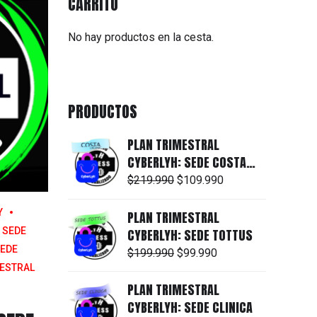
CARRITO
No hay productos en la cesta.
PRODUCTOS
PLAN TRIMESTRAL
CYBERLYH: SEDE COSTA
LAGUNA
El
El
$
219.990
$
109.990
precio
precio
Y
PLAN TRIMESTRAL
original
actual
SEDE
CYBERLYH: SEDE TOTTUS
era:
es:
EDE
El
El
$
199.990
$
99.990
$219.990.
$109.990.
ESTRAL
precio
precio
PLAN TRIMESTRAL
original
actual
CYBERLYH: SEDE CLINICA
era:
es: